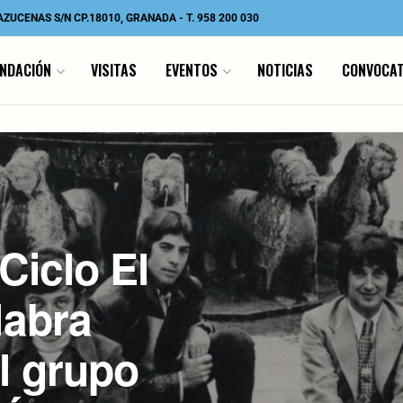
 AZUCENAS S/N CP.18010, GRANADA
-
T. 958 200 030
UNDACIÓN
VISITAS
EVENTOS
NOTICIAS
CONVOCAT
 Ciclo El
labra
l grupo