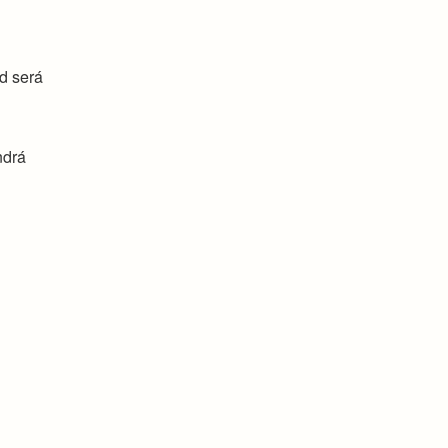
ad será
ndrá