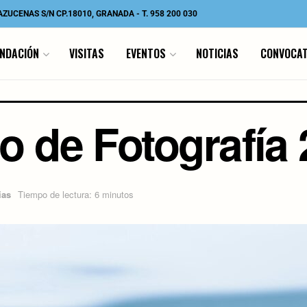
 AZUCENAS S/N CP.18010, GRANADA
-
T. 958 200 030
UNDACIÓN
VISITAS
EVENTOS
NOTICIAS
CONVOCAT
o de Fotografía
ias
Tiempo de lectura: 6 minutos