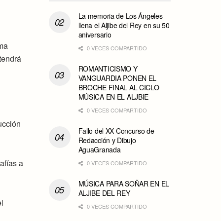
La memoria de Los Ángeles
llena el Aljibe del Rey en su 50
aniversario
uma
0 VECES COMPARTIDO
 tendrá
ROMANTICISMO Y
VANGUARDIA PONEN EL
BROCHE FINAL AL CICLO
MÚSICA EN EL ALJBIE
0 VECES COMPARTIDO
ucción
Fallo del XX Concurso de
Redacción y Dibujo
AguaGranada
afías a
0 VECES COMPARTIDO
MÚSICA PARA SOÑAR EN EL
ALJIBE DEL REY
el
0 VECES COMPARTIDO