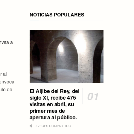
NOTICIAS POPULARES
nvita a
r al
convoca
ulo de
El Aljibe del Rey, del
siglo XI, recibe 475
visitas en abril, su
primer mes de
apertura al público.
0 VECES COMPARTIDO