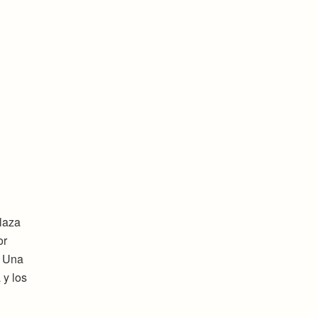
laza
or
. Una
 y los