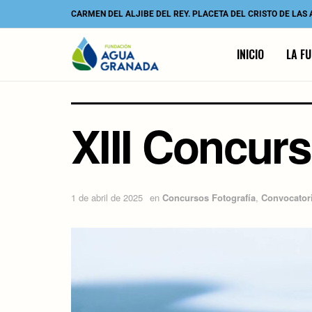
CARMEN DEL ALJIBE DEL REY. PLACETA DEL CRISTO DE LAS
INICIO
LA F
XIII Concurs
1 de abril de 2025
en
Concursos Fotografía
,
Convocator