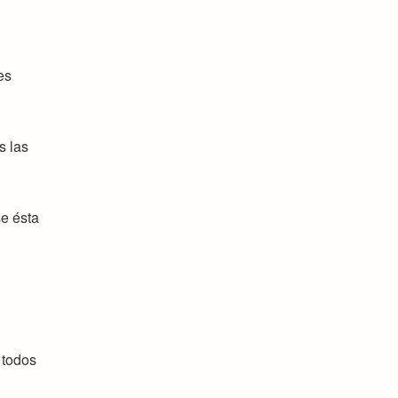
es
s las
e ésta
 todos