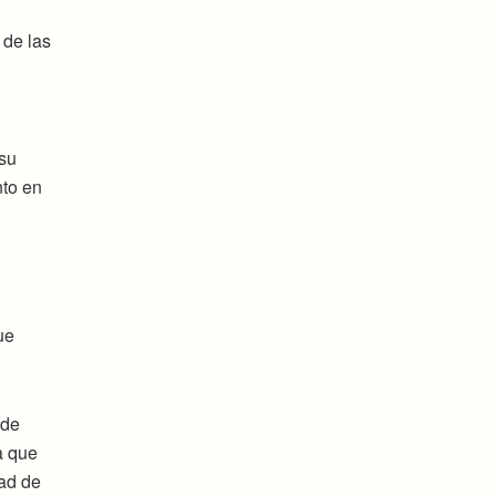
 de las
 su
nto en
ue
 de
a que
dad de