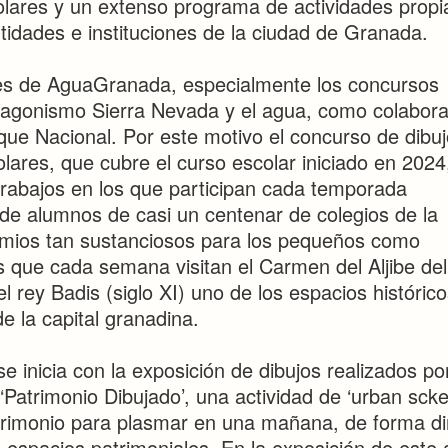
olares y un extenso programa de actividades propi
tidades e instituciones de la ciudad de Granada.
des de AguaGranada, especialmente los concursos
otagonismo Sierra Nevada y el agua, como colabora
rque Nacional. Por este motivo el concurso de dibuj
lares, que cubre el curso escolar iniciado en 2024
trabajos en los que participan cada temporada
de alumnos de casi un centenar de colegios de la
emios tan sustanciosos para los pequeños como
res que cada semana visitan el Carmen del Aljibe de
el rey Badis (siglo XI) uno de los espacios históric
e la capital granadina.
 inicia con la exposición de dibujos realizados por
‘Patrimonio Dibujado’, una actividad de ‘urban scke
atrimonio para plasmar en una mañana, de forma di
os espacios patrimoniales. En la exposición de este 