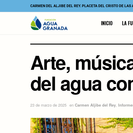
CARMEN DEL ALJIBE DEL REY. PLACETA DEL CRISTO DE LAS
INICIO
LA F
Arte, música
del agua co
23 de marzo de 2025
en
Carmen Aljibe del Rey
,
Informe