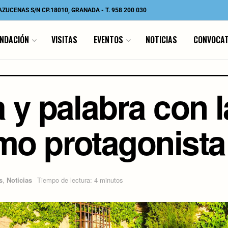
 AZUCENAS S/N CP.18010, GRANADA
-
T. 958 200 030
UNDACIÓN
VISITAS
EVENTOS
NOTICIAS
CONVOCAT
 y palabra con l
mo protagonista
s
,
Noticias
Tiempo de lectura: 4 minutos