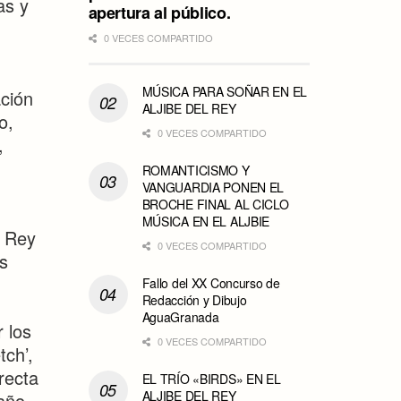
as y
apertura al público.
0 VECES COMPARTIDO
MÚSICA PARA SOÑAR EN EL
ción
ALJIBE DEL REY
o,
0 VECES COMPARTIDO
,
ROMANTICISMO Y
VANGUARDIA PONEN EL
BROCHE FINAL AL CICLO
MÚSICA EN EL ALJBIE
l Rey
0 VECES COMPARTIDO
os
Fallo del XX Concurso de
Redacción y Dibujo
AguaGranada
 los
0 VECES COMPARTIDO
tch’,
recta
EL TRÍO «BIRDS» EN EL
ALJIBE DEL REY
año,