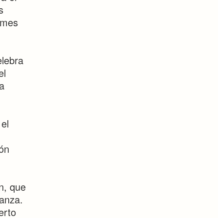
s
l mes
elebra
el
a
el
ión
n, que
Danza.
erto