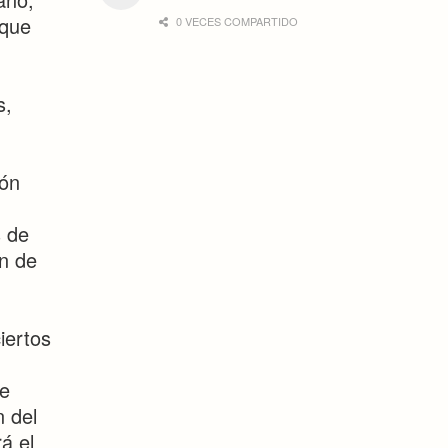
 que
0 VECES COMPARTIDO
s,
ión
s de
en de
iertos
de
n del
á el