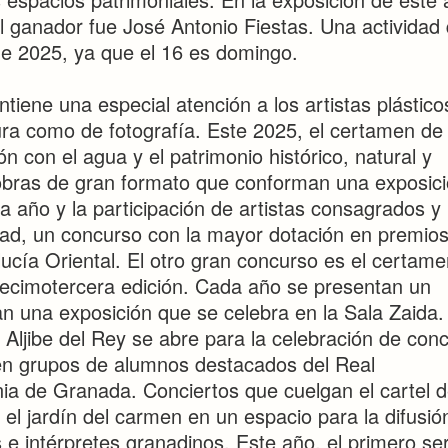
el ganador fue José Antonio Fiestas. Una actividad
de 2025, ya que el 16 es domingo.
ene una especial atención a los artistas plástico
tura como de fotografía. Este 2025, el certamen de
ón con el agua y el patrimonio histórico, natural y
 obras de gran formato que conforman una exposic
a año y la participación de artistas consagrados y
dad, un concurso con la mayor dotación en premio
ucía Oriental. El otro gran concurso es el certam
 decimotercera edición. Cada año se presentan un
n una exposición que se celebra en la Sala Zaida.
 Aljibe del Rey se abre para la celebración de conc
en grupos de alumnos destacados del Real
nia de Granada. Conciertos que cuelgan el cartel 
 el jardín del carmen en un espacio para la difusió
 e intérpretes granadinos. Este año, el primero ser