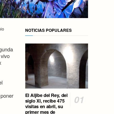
nio
NOTICIAS POPULARES
egunda
 vivo
x
el
El Aljibe del Rey, del
 poner
siglo XI, recibe 475
visitas en abril, su
primer mes de