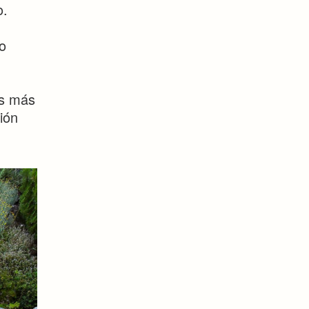
o.
o
es más
ión